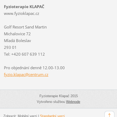
Fyzioterapie KLAPAČ
www.fyzioklapac.cz
Golf Resort Sand Martin
Michalovice 72
Mladá Boleslav
293 01
Tel: +420 607 639 112
Pro objednání denně 12.00-13.00
fyzio.kl
apac@cen
trum.cz
Fyzioterapie Klapač 2015
Vytvořeno službou
Webnode
Zobrazit:
Mobilní verzi
|
Standardní verzi