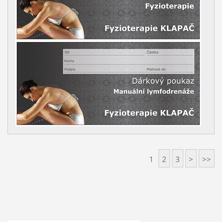
1
2
3
>
>>