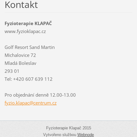
Kontakt
Fyzioterapie KLAPAČ
www.fyzioklapac.cz
Golf Resort Sand Martin
Michalovice 72
Mladá Boleslav
293 01
Tel: +420 607 639 112
Pro objednání denně 12.00-13.00
fyzio.kl
apac@cen
trum.cz
Fyzioterapie Klapač 2015
Vytvořeno službou
Webnode