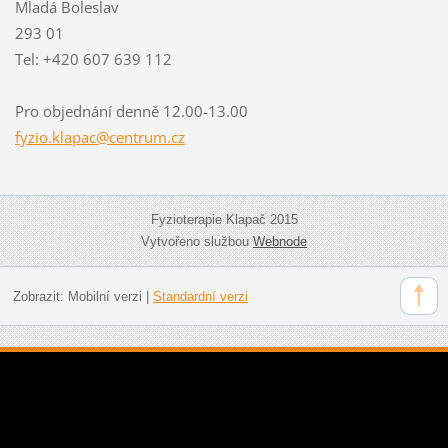
Mladá Boleslav
293 01
Tel: +420 607 639 112
Pro objednání denně 12.00-13.00
fyzio.kl
apac@cen
trum.cz
Fyzioterapie Klapač 2015
Vytvořeno službou
Webnode
Zobrazit:
Mobilní verzi
|
Standardní verzi