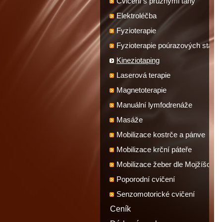
Cvičení s pružnými tahy
Elektroléčba
Fyzioterapie
Fyzioterapie poúrazových stavů
Kineziotaping
Laserová terapie
Magnetoterapie
Manuální lymfodrenáže
Masáže
Mobilizace kostrče a pánve
Mobilizace krční páteře
Mobilizace žeber dle Mojžíšové
Poporodní cvičení
Senzomotorické cvičení
Ceník