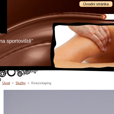
Úvodní stránka
na sportoviště"
Úvod
>
Služby
>
Kineziotaping