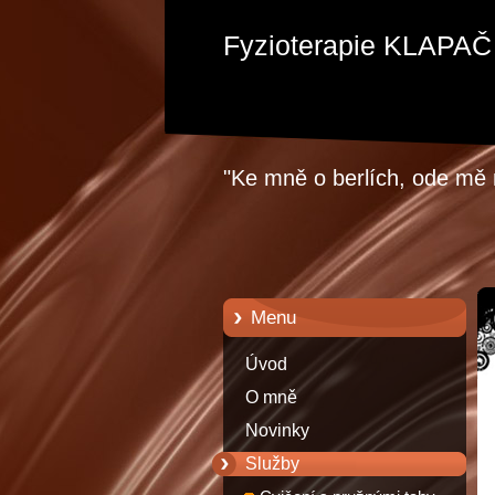
Fyzioterapie KLAPAČ
"Ke mně o berlích, ode mě 
Menu
Úvod
O mně
Novinky
Služby