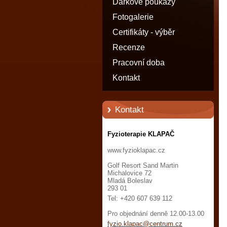
Dárkové poukazy
Fotogalerie
Certifikáty - výběr
Recenze
Pracovní doba
Kontakt
Kontakt
Fyzioterapie KLAPAČ
www.fyzioklapac.cz
Golf Resort Sand Martin
Michalovice 72
Mladá Boleslav
293 01
Tel: +420 607 639 112
Pro objednání denně 12.00-13.00
fyzio.kl
apac@cen
trum.cz